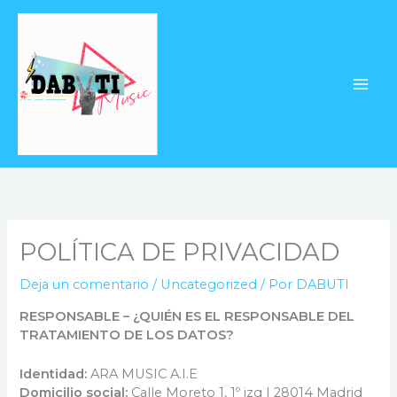
Ir
al
contenido
POLÍTICA DE PRIVACIDAD
Deja un comentario
/
Uncategorized
/ Por
DABUTI
RESPONSABLE – ¿QUIÉN ES EL RESPONSABLE DEL
TRATAMIENTO DE LOS DATOS?
Identidad:
ARA MUSIC A.I.E
Domicilio social:
Calle Moreto 1, 1º izq | 28014 Madrid